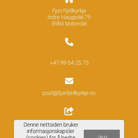
Fjon Fjellkyrkje
Indre Haugsdal 75
5984 Matredal
+47 99 64 25 75
post@fjonfjellkyrkje.no
Del nettside
Denne nettsiden bruker
informasjonskapsler
Jeg
(cookies) for å bedre