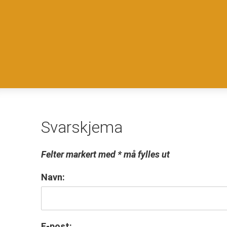
Svarskjema
Felter markert med * må fylles ut
Navn:
E-post: